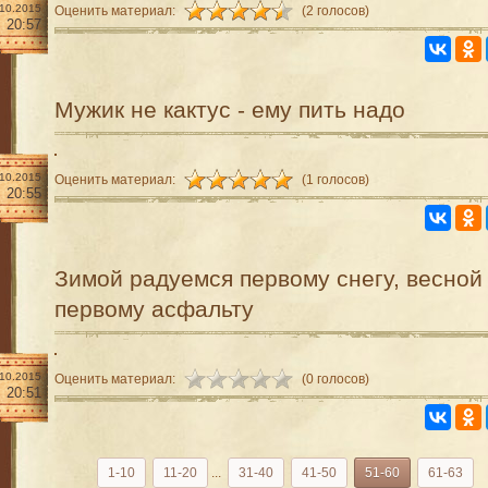
.10.2015
Оценить материал:
(2 голосов)
20:57
Мужик не кактус - ему пить надо
.10.2015
Оценить материал:
(1 голосов)
20:55
Зимой радуемся первому снегу, весной 
первому асфальту
.10.2015
Оценить материал:
(0 голосов)
20:51
1-10
11-20
...
31-40
41-50
51-60
61-63