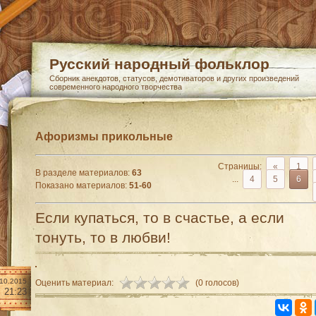
Русский народный фольклор
Сборник анекдотов, статусов, демотиваторов и других произведений
современного народного творчества
Афоризмы прикольные
Страницы
:
«
1
В разделе материалов
:
63
...
4
5
6
Показано материалов
:
51-60
Если купаться, то в счастье, а если
тонуть, то в любви!
.10.2015
Оценить материал:
(0 голосов)
21:23