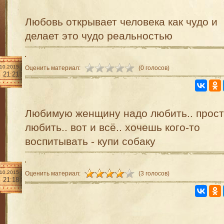
Любовь открывает человека как чудо и
делает это чудо реальностью
.10.2015
Оценить материал:
(0 голосов)
21:21
Любимую женщину надо любить.. прос
любить.. вот и всё.. хочешь кого-то
воспитывать - купи собаку
.10.2015
Оценить материал:
(3 голосов)
21:18