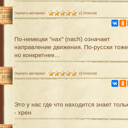
.10.2015
Оценить материал:
(1 голосов)
21:04
По-немецки "нах" (nach) означает
направление движения. По-русски тоже
но конкретнее...
.10.2015
Оценить материал:
(3 голосов)
21:00
Это у нас где что находится знает толь
- хрен