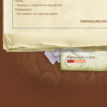
Чукча:
- Хорошо, я спрятал их под юртой.
Переводчик:
- Oн говорит, что ему все равно.
Анекдоты про чук
RSS
Folklibrary.Ru © 2020