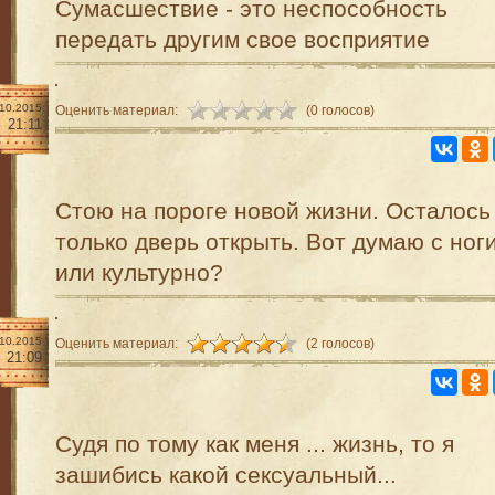
Сумасшествие - это неспособность
передать другим свое восприятие
.10.2015
Оценить материал:
(0 голосов)
21:11
Стою на пороге новой жизни. Осталось
только дверь открыть. Вот думаю с ног
или культурно?
.10.2015
Оценить материал:
(2 голосов)
21:09
Судя по тому как меня ... жизнь, то я
зашибись какой сексуальный...