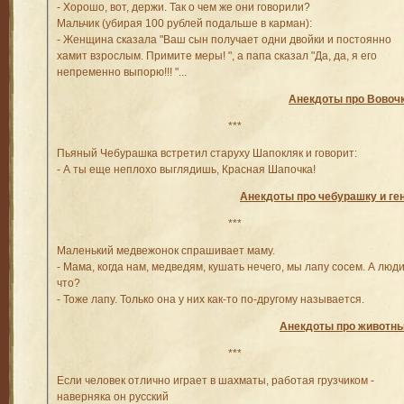
- Хорошо, вот, держи. Так о чем же они говорили?
Мальчик (убирая 100 рублей подальше в карман):
- Женщина сказала "Ваш сын получает одни двойки и постоянно
хамит взрослым. Примите меры! ", а папа сказал "Да, да, я его
непременно выпорю!!! "...
Анекдоты про Вовоч
***
Пьяный Чебурашка встретил старуху Шапокляк и говорит:
- А ты еще неплохо выглядишь, Красная Шапочка!
Анекдоты про чебурашку и ге
***
Маленький медвежонок спрашивает маму.
- Мама, когда нам, медведям, кушать нечего, мы лапу сосем. А люд
что?
- Тоже лапу. Только она у них как-то по-другому называется.
Анекдоты про животн
***
Если человек отлично играет в шахматы, работая грузчиком -
наверняка он русский