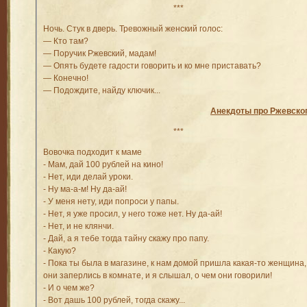
***
Ночь. Стук в дверь. Тревожный женский голос:
— Кто там?
— Поручик Ржевский, мадам!
— Опять будете гадости говорить и ко мне приставать?
— Конечно!
— Подождите, найду ключик...
Анекдоты про Ржевско
***
Вовочка подходит к маме
- Мам, дай 100 рублей на кино!
- Нет, иди делай уроки.
- Ну ма-а-м! Ну да-ай!
- У меня нету, иди попроси у папы.
- Нет, я уже просил, у него тоже нет. Ну да-ай!
- Нет, и не клянчи.
- Дай, а я тебе тогда тайну скажу про папу.
- Какую?
- Пока ты была в магазине, к нам домой пришла какая-то женщина,
они заперлись в комнате, и я слышал, о чем они говорили!
- И о чем же?
- Вот дашь 100 рублей, тогда скажу...