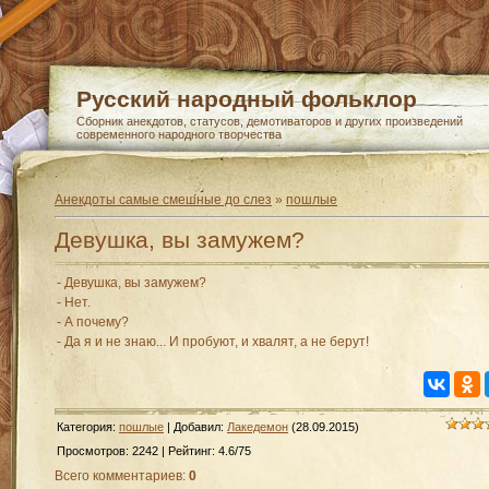
Русский народный фольклор
Сборник анекдотов, статусов, демотиваторов и других произведений
современного народного творчества
Анекдоты самые смешные до слез
»
пошлые
Девушка, вы замужем?
- Девушка, вы замужем?
- Нет.
- А почему?
- Да я и не знаю... И пробуют, и хвалят, а не берут!
Категория
:
пошлые
|
Добавил
:
Лакедемон
(28.09.2015)
Просмотров
:
2242
|
Рейтинг
:
4.6
/
75
Всего комментариев
:
0