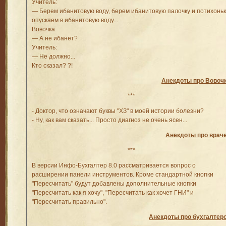
Учитель:
— Берем ибанитовую воду, берем ибанитовую палочку и потихоньк
опускаем в ибанитовую воду...
Вовочка:
— А не ибанет?
Учитель:
— Не должно...
Кто сказал? ?!
Анекдоты про Вовоч
***
- Доктор, что означают буквы "ХЗ" в моей истории болезни?
- Ну, как вам сказать... Просто диагноз не очень ясен...
Анекдоты про врач
***
В версии Инфо-Бухгалтер 8.0 рассматривается вопрос о
расширении панели инструментов. Кроме стандартной кнопки
"Пересчитать" будут добавлены дополнительные кнопки
"Пересчитать как я хочу", "Пересчитать как хочет ГНИ" и
"Пересчитать правильно".
Анекдоты про бухгалтер