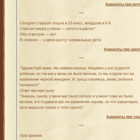
Анекдоты про кот
***
Сегодня старшая пошла в 10 класс, младшая в 6-й.
Спросил вчера у обеих — хотите в школу?
Обе ответили — нет.
Я спокоен — у меня растут нормальные дети.
Анекдоты про шко
***
"Здравствуй мама. Мы живем хорошо. Недавно у нас родился
ребенок, но так как у жены не было молока, то мы отдали его на
кормление черной женщине. И, представляешь, мама, ребенок
почернел! ".
Ответ матери сыну:
"Знаешь, сынок, у меня вас было пятеро и у меня тоже не было
молока, и я отдавала вас на кормление корове, но что характерно,
рога выросли только у тебя одного".
Анекдоты про те
***
Урок физики.