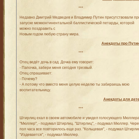
***
Недавно Дмитрий Медведев и Владимир Путин присутствовали пр
запуске межконтинентальной баллистической петарды, которой
можно поздравить с
Новым годом любую страну мира.
Анекдоты про Пути
***
Отец ведёт дочь в сад. Дочка ему говорит:
- Папочка, забери меня сегодня трезвый.
Отец спрашивает:
- Почему?
- А потому что вместо меня целую неделю ты забираешь мою
воспитательницу.
Анекдоты для дет
***
Штирлиц ехал в своем автомобиле и увидел голосующего Мюллера
"Мюллер", - подумал Штирлиц. "Штирлиц", - подумал Мюллер. Чере
пол часа все повторилось еще раз. "Кольцевая", - подумал Штирли
"Издевается", - подумал Мюллер.