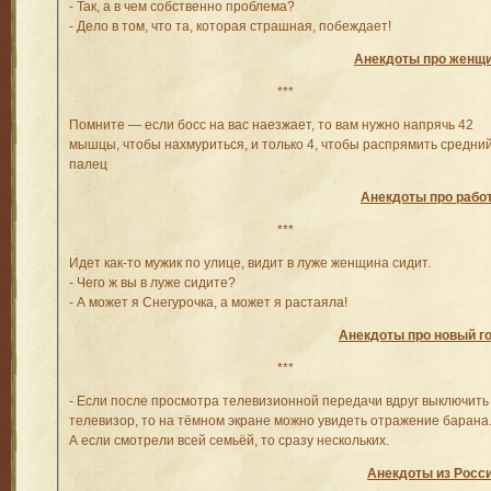
- Так, а в чем собственно проблема?
- Дело в том, что та, которая страшная, побеждает!
Анекдоты про женщ
***
Помните — если босс на вас наезжает, то вам нужно напрячь 42
мышцы, чтобы нахмуриться, и только 4, чтобы распрямить средни
палец
Анекдоты про рабо
***
Идет как-то мужик по улице, видит в луже женщина сидит.
- Чего ж вы в луже сидите?
- А может я Снегурочка, а может я растаяла!
Анекдоты про новый г
***
- Если после просмотра телевизионной передачи вдруг выключить
телевизор, то на тёмном экране можно увидеть отражение барана
А если смотрели всей семьёй, то сразу нескольких.
Анекдоты из Росс