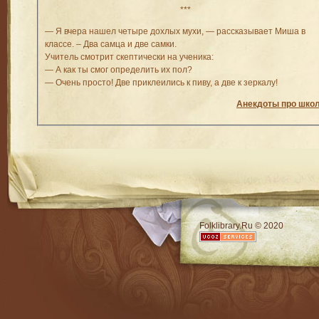
***
— Я вчера нашел четыре дохлых мухи, — рассказывает Миша в
классе. – Два самца и две самки.
Учитель смотрит скептически на ученика:
— А как ты смог определить их пол?
— Очень просто! Две приклеились к пиву, а две к зеркалу!
Анекдоты про шко
RSS
Folklibrary.Ru © 2020