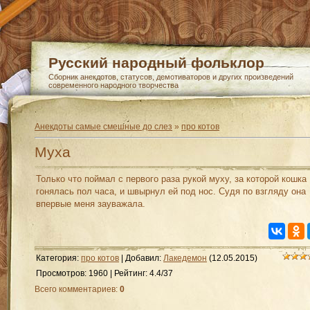
Русский народный фольклор
Сборник анекдотов, статусов, демотиваторов и других произведений
современного народного творчества
Анекдоты самые смешные до слез
»
про котов
Муха
Только что поймал с первого раза рукой муху, за которой кошка
гонялась пол часа, и швырнул ей под нос. Судя по взгляду она
впервые меня зауважала.
Категория
:
про котов
|
Добавил
:
Лакедемон
(12.05.2015)
Просмотров
:
1960
|
Рейтинг
:
4.4
/
37
Всего комментариев
:
0