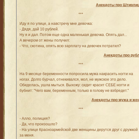
Анекдоты про Штирли
***
Иду я по улице, а навстречу мне девочка:
- Дядя, дай 10 рублей.
Ну я и дал. Потом еще одна маленькая девочка. Опять дал...
А вечером от жены получил:
- Что, скотина, опять всю зарплату на девочек потратил?
Анекдоты про руб
***
На 9 месяце беременности попросила мужа накрасить ногти на
ногах. Долго бурчал, отнекивался, мол, не мужское это дело.
Обиделась, ушла мыться. Выхожу: сидит красит СЕБЕ ногти и
бубнит: "Чего вам, беременным, только в голову не взбредет."
Анекдоты про мужа и же
***
- Алло, полиция?
- Да, что произошло?
- На улице Красноармейской две женщины дерутся друг с дружкой
за меня.