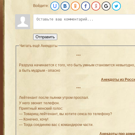
Войдите:
Отправить
Читать ещё Анекдоты
***
Разруха начинается с того, что быть умным становится невыгодно,
а быть мудрым - опасно
Анекдоты из Росс
***
Лейтенaнт после пьянки утром проспaл.
У него звонит телефон.
Приятный женский голос:
— Товaрищ лейтенaнт, вы хотите сексa по телефону?
— Конечно, хочу!
— Тогдa соединяю вaс с комaндиром чaсти.
Анекдоты про арм