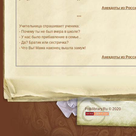
Анекдоты из Росс
***
Учительница спрашивает ученика:
- Почему ты не был вчера в школе?
- У нас было прибавление в семье...
- Да? Братик или сестричка?
- Что Вы! Мама наконец вышла замуж!
Анекдоты из Росс
RSS
Folklibrary.Ru © 2020