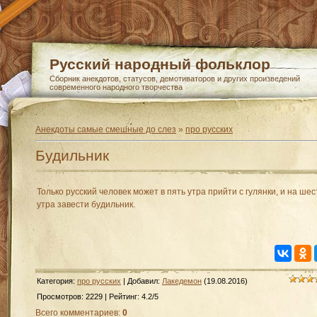
Русский народный фольклор
Сборник анекдотов, статусов, демотиваторов и других произведений
современного народного творчества
Анекдоты самые смешные до слез
»
про русских
Будильник
Только русский человек может в пять утра прийти с гулянки, и на шес
утра завести будильник.
Категория
:
про русских
|
Добавил
:
Лакедемон
(19.08.2016)
Просмотров
:
2229
|
Рейтинг
:
4.2
/
5
Всего комментариев
:
0