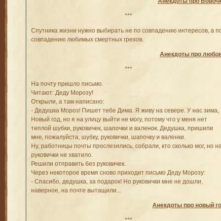
Анекдоты про Вовоч
***
Спутника жизни нужно выбирать не по совпадению интересов, а п
совпадению любимых смертных грехов.
Анекдоты про любо
***
На почту пришло письмо.
Читают: Деду Морозу!
Открыли, а там написано:
- Дедушка Мороз! Пишет тебе Дима. Я живу на севере. У нас зима,
Новый год, но я на улицу выйти не могу, потому что у меня нет
теплой шубки, руковичек, шапочки и валенок. Дедушка, пришили
мне, пожалуйста, шубку, руковички, шапочку и валенки.
Ну, работницы почты прослезились, собрали, кто сколько мог, но н
руковички не хватило.
Решили отправить без руковичек.
Через некоторое время сново приходит письмо Деду Морозу:
- Спасибо, дедушка, за подарок! Но руковички мне не дошли,
наверное, на почте вытащили...
Анекдоты про новый г
***