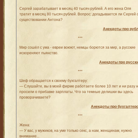
Сергей зарабатывает в месяц 40 тысяч рублей. А его жена Оля
тратит в месяц 80 тысяч рублей. Вопрос: догадывается ли Сергей 
существовании Антона?
Анекдоты про руб
***
Мир сошёл с ума - евреи воюют, немцы борются за мир, а русские
искореняют пьянство.
Анекдоты про русск
***
Шеф обращается к своему бухгалтеру:
— Слушайте, вы в моей фирме работаете более 10 лет и ни разу 
просили о прибавке зарплаты. Что за темные делишки вы здесь
проворачиваете?
Анекдоты про бухгалтер
***
Жена:
— У вас, у мужиков, на уме только секс, а нам, женщинам, нужно
внимание...