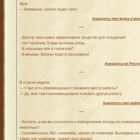
Муж:
— Внимание, сейчас будет секс!
Анекдоты про мужа и же
***
- Доктор, мне нужно эффективное средство для похудения!
- Нет проблем. Я вам пропишу уголь.
- В порошках или в таблетках?
- В мешках. Вагоны будете разгружать!
Анекдоты из Росс
***
В отделе кадров.
— У вас есть рекомендации с прежнего места работы?
— Да, мне там порекомендовали поискать другую работу.
Анекдоты про рабо
***
- Коллега, а как вы относитесь к определению погоды по поведени
животных?
- Положительно. Вот, например, ураган по хомячкам. Выходишь на
улицу, нет хомячков - значит был ураган!