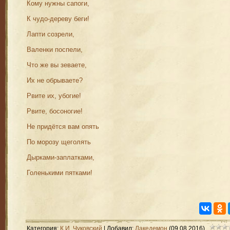
Кому нужны сапоги,
К чудо-дереву беги!
Лапти созрели,
Валенки поспели,
Что же вы зеваете,
Их не обрываете?
Рвите их, убогие!
Рвите, босоногие!
Не придётся вам опять
По морозу щеголять
Дырками-заплатками,
Голенькими пятками!
Категория
:
К.И. Чуковский
|
Добавил
:
Лакедемон
(09.08.2016)