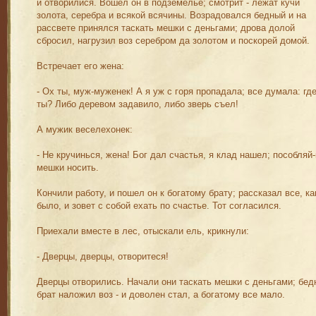
и отворилися. Вошел он в подземелье; смотрит - лежат кучи
золота, серебра и всякой всячины. Возрадовался бедный и на
рассвете принялся таскать мешки с деньгами; дрова долой
сбросил, нагрузил воз серебром да золотом и поскорей домой.
Встречает его жена:
- Ох ты, муж-муженек! А я уж с горя пропадала; все думала: гд
ты? Либо деревом задавило, либо зверь съел!
А мужик веселехонек:
- Не кручинься, жена! Бог дал счастья, я клад нашел; пособляй-
мешки носить.
Кончили работу, и пошел он к богатому брату; рассказал все, ка
было, и зовет с собой ехать по счастье. Тот согласился.
Приехали вместе в лес, отыскали ель, крикнули:
- Дверцы, дверцы, отворитеся!
Дверцы отворились. Начали они таскать мешки с деньгами; бед
брат наложил воз - и доволен стал, а богатому все мало.