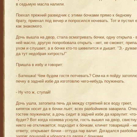
в седьмую масла налили.
Поехал прежний разведчик с этими бочками прямо к бедному
брату, приехал под вечер и попросился ночевать. Тот и пустил е
как знакомого.
Дочь вышла на двор, стала осматривать бочки, одну открыла - 
ней масло, другую попробовала открыть - нет, не сможет; прип
ухом и слушает, а в бочке кто-то шевелится и дышит. “Э,- думает
да тут недобрая хитрость!”
Пришла в избу и говорит:
- Батюшка! Чем будем гостя потчевать? Сем-ка я пойду затопл
печку в задней избе да изготовлю чего-нибудь поужинать.
- Ну что ж, ступай!
Дочь ушла, затопила печь да между стряпней все воду греет,
кипяток носит да в бочки льет; всех разбойников заварила. Отец
гостем поужинали; а дочь сидит в задней избе да караулит: что
будет? Вот когда хозяева уснули, гость вышел на двор, свистну
никто не откликается; подходит к бочкам, кличет товарищей - не
ответу; открывает бочки - оттуда пар валит. Догадался разбойни
запряг лошадей и убрался со двора с бочками.