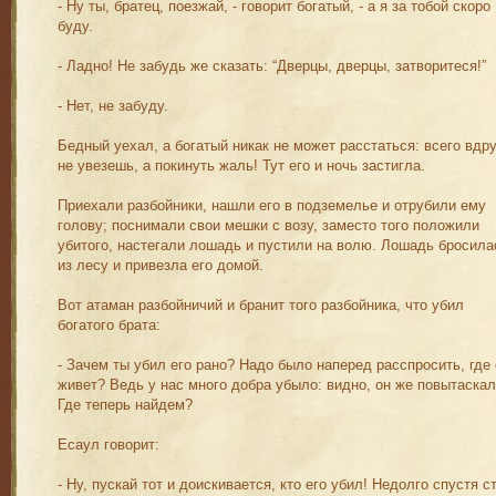
- Ну ты, братец, поезжай, - говорит богатый, - а я за тобой скоро
буду.
- Ладно! Не забудь же сказать: “Дверцы, дверцы, затворитеся!”
- Нет, не забуду.
Бедный уехал, а богатый никак не может расстаться: всего вдру
не увезешь, а покинуть жаль! Тут его и ночь застигла.
Приехали разбойники, нашли его в подземелье и отрубили ему
голову; поснимали свои мешки с возу, заместо того положили
убитого, настегали лошадь и пустили на волю. Лошадь бросила
из лесу и привезла его домой.
Вот атаман разбойничий и бранит того разбойника, что убил
богатого брата:
- Зачем ты убил его рано? Надо было наперед расспросить, где
живет? Ведь у нас много добра убыло: видно, он же повытаскал
Где теперь найдем?
Есаул говорит:
- Ну, пускай тот и доискивается, кто его убил! Недолго спустя с