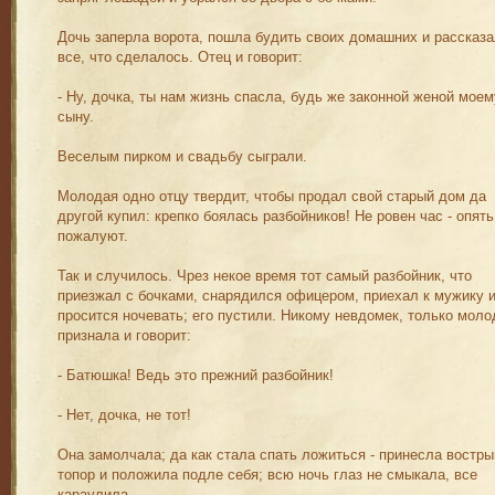
Дочь заперла ворота, пошла будить своих домашних и рассказ
все, что сделалось. Отец и говорит:
- Ну, дочка, ты нам жизнь спасла, будь же законной женой моем
сыну.
Веселым пирком и свадьбу сыграли.
Молодая одно отцу твердит, чтобы продал свой старый дом да
другой купил: крепко боялась разбойников! Не ровен час - опять
пожалуют.
Так и случилось. Чрез некое время тот самый разбойник, что
приезжал с бочками, снарядился офицером, приехал к мужику 
просится ночевать; его пустили. Никому невдомек, только моло
признала и говорит:
- Батюшка! Ведь это прежний разбойник!
- Нет, дочка, не тот!
Она замолчала; да как стала спать ложиться - принесла востры
топор и положила подле себя; всю ночь глаз не смыкала, все