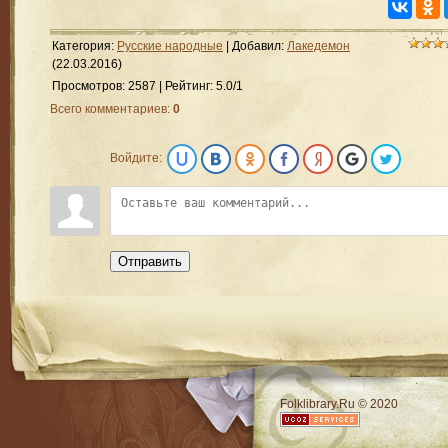
Категория
:
Русские народные
|
Добавил
:
Лакедемон
(22.03.2016)
Просмотров
:
2587
|
Рейтинг
:
5.0
/
1
Всего комментариев
:
0
Войдите:
Отправить
RSS
Folklibrary.Ru © 2020