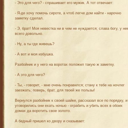
- Это для чего? - спрашивает его мужик. А тот отвечает:
- Я-де хочу помочь сироте, а чтоб легче дом найти - нарочно
заметку сделал.
- Э, брат! Моя невестка ни в чем не нуждается; слава богу, у не
всего довольно.
- Ну, а ты где живешь?
- А вот и моя избушка.
Разбойник и у него на воротах положил такую ж заметку.
- А это для чего?
- Ты, - говорит, - мне очень понравился; стану к тебе на ночлег
заезжать; поверь, брат, для твоей же пользы!
Вернулся разбойник к своей шайке, рассказал все по порядку, и
уговорились они ехать ночью - ограбить и убить всех в обоих
домах да воротить свое золото.
А бедный пришел ко двору и сказывает: