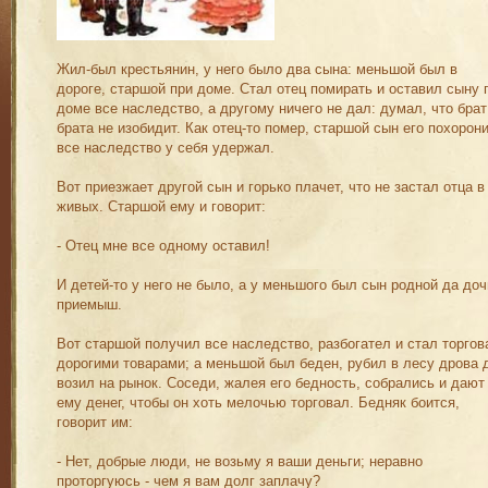
Жил-был крестьянин, у него было два сына: меньшой был в
дороге, старшой при доме. Стал отец помирать и оставил сыну 
доме все наследство, а другому ничего не дал: думал, что брат
брата не изобидит. Как отец-то помер, старшой сын его похорон
все наследство у себя удержал.
Вот приезжает другой сын и горько плачет, что не застал отца в
живых. Старшой ему и говорит:
- Отец мне все одному оставил!
И детей-то у него не было, а у меньшого был сын родной да доч
приемыш.
Вот старшой получил все наследство, разбогател и стал торгов
дорогими товарами; а меньшой был беден, рубил в лесу дрова 
возил на рынок. Соседи, жалея его бедность, собрались и дают
ему денег, чтобы он хоть мелочью торговал. Бедняк боится,
говорит им:
- Нет, добрые люди, не возьму я ваши деньги; неравно
проторгуюсь - чем я вам долг заплачу?