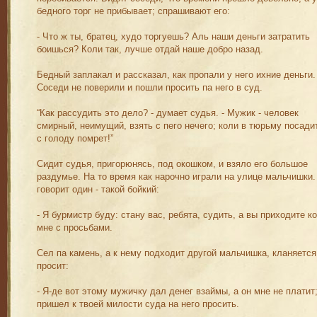
бедного торг не прибывает; спрашивают его:
- Что ж ты, братец, худо торгуешь? Аль наши деньги затратить
боишься? Коли так, лучше отдай наше добро назад.
Бедный заплакал и рассказал, как пропали у него ихние деньги.
Соседи не поверили и пошли просить па него в суд.
“Как рассудить это дело? - думает судья. - Мужик - человек
смирный, неимущий, взять с пего нечего; коли в тюрьму посадит
с голоду помрет!”
Сидит судья, пригорюнясь, под окошком, и взяло его большое
раздумье. На то время как нарочно играли на улице мальчишки.
говорит один - такой бойкий:
- Я бурмистр буду: стану вас, ребята, судить, а вы приходите ко
мне с просьбами.
Сел па камень, а к нему подходит другой мальчишка, кланяется
просит:
- Я-де вот этому мужичку дал денег взаймы, а он мне не платит
пришел к твоей милости суда на него просить.