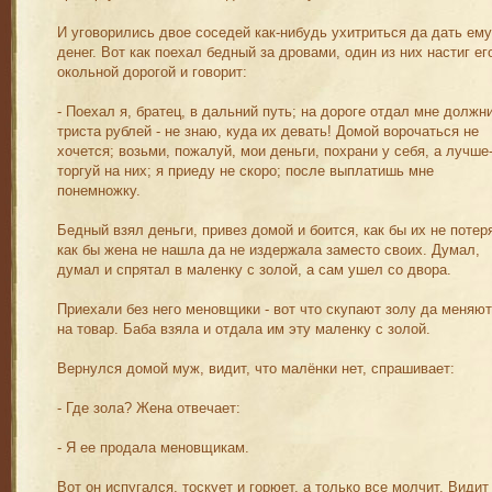
И уговорились двое соседей как-нибудь ухитриться да дать ему
денег. Вот как поехал бедный за дровами, один из них настиг ег
окольной дорогой и говорит:
- Поехал я, братец, в дальний путь; на дороге отдал мне должн
триста рублей - не знаю, куда их девать! Домой ворочаться не
хочется; возьми, пожалуй, мои деньги, похрани у себя, а лучше-
торгуй на них; я приеду не скоро; после выплатишь мне
понемножку.
Бедный взял деньги, привез домой и боится, как бы их не потер
как бы жена не нашла да не издержала заместо своих. Думал,
думал и спрятал в маленку с золой, а сам ушел со двора.
Приехали без него меновщики - вот что скупают золу да меняют
на товар. Баба взяла и отдала им эту маленку с золой.
Вернулся домой муж, видит, что малёнки нет, спрашивает:
- Где зола? Жена отвечает:
- Я ее продала меновщикам.
Вот он испугался, тоскует и горюет, а только все молчит. Видит