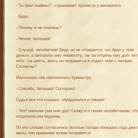
- Ты брал взаймы? - спрашивает бурмистр у виноватого.
- Брал.
- Почему ж не платишь?
- Нечем, батюшка!
- Слушай, челобитчик! Ведь он не отпирается, что брал у тебя
деньги, а заплатить ему невмоготу, так ты отсрочь ему долг лет
пять - на шесть, авось он поправится в отдаст тебе с лихвою.
Согласны?
Мальчишки оба поклонились бурмистру:
- Спасибо, батюшка! Согласны!
Судья все это слышал, обрадовался и говорит:
- Этот мальчик ума мне дал! Скажу и я своим челобитчикам, чт
отсрочили они бедному.
По его словам согласились богатые соседи обождать года два-т
авось тем временем мужик поправится!