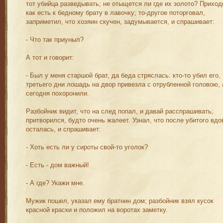
тот убийца разведывать; не отыщется ли где их золото? Приход
как есть к бедному брату в лавочку; то-другое поторговал,
заприметил, что хозяин скучен, задумывается, и спрашивает:
- Что так приуныл?
А тот и говорит:
- Был у меня старшой брат, да беда стряслась: кто-то убил его,
третьего дни лошадь на двор привезла с отрубленной головою, 
сегодня похоронили.
Разбойник видит, что на след попал, и давай расспрашивать;
притворился, будто очень жалеет. Узнал, что после убитого вдо
осталась, и спрашивает:
- Хоть есть ли у сироты свой-то уголок?
- Есть - дом важный!
- А где? Укажи мне.
Мужик пошел, указал ему братнин дом; разбойник взял кусок
красной краски и положил на воротах заметку.