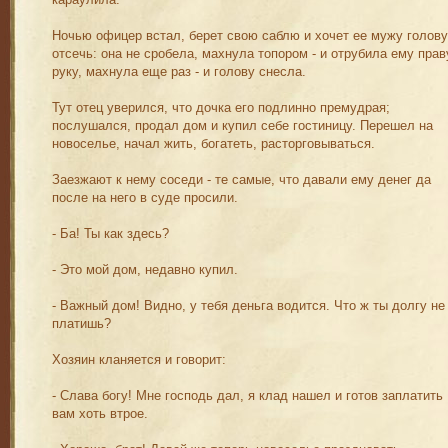
караулила.
Ночью офицер встал, берет свою саблю и хочет ее мужу голову
отсечь: она не сробела, махнула топором - и отрубила ему пра
руку, махнула еще раз - и голову снесла.
Тут отец уверился, что дочка его подлинно премудрая;
послушался, продал дом и купил себе гостиницу. Перешел на
новоселье, начал жить, богатеть, расторговываться.
Заезжают к нему соседи - те самые, что давали ему денег да
после на него в суде просили.
- Ба! Ты как здесь?
- Это мой дом, недавно купил.
- Важный дом! Видно, у тебя деньга водится. Что ж ты долгу не
платишь?
Хозяин кланяется и говорит:
- Слава богу! Мне господь дал, я клад нашел и готов заплатить
вам хоть втрое.