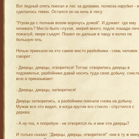
Вот бедный опять поехал в лес за дровами, полвоза нарубил - и
сделалось темно. Остался он на ночь в лесу:
“Утром-де с полным возом ворочусь домой”. И думает: где ему
ночевать? Место было глухое, зверей много; подле лошади лечь
пожалуй, звери съедят. Пошел он дальше в чащу и взлез па
большую ель.
Ночью приехали на это самое место разбойники - семь человек 
говорят:
- Дверцы, дверцы, отворитеся! Тотчас отворились дверцы в
подземелье; разбойники давай носить туда свою добычу, снесл
всю и приказывают:
- Дверцы, дверцы, затворитеся!
Дверцы затворились, а разбойники поехали снова на добычу.
Мужик все это видел, и когда кругом его стихло - спустился с
дерева:
- А ну-тка, я попробую - не отворятся ль и мне эти дверцы?
И только сказал: “Дверцы, дверцы, отворитеся!” -они в ту ж мин