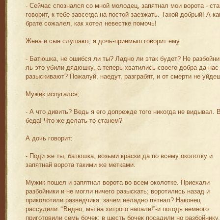
- Сейчас спознался со мной молодец, запятнал мои ворота - ста
говорит, к тебе завсегда на постой заезжать. Такой добрый! А ка
брате сожалел, как хотел невестке помочь!
Жена и сын слушают, а дочь-приемыш говорит ему:
- Батюшка, не ошибся ли ты? Ладно ли этак будет? Не разбойни
ль это убили дядюшку, а теперь хватились своего добра да нас
разыскивают? Пожалуй, наедут, разграбят, и от смерти не уйде
Мужик испугался;
- А что дивить? Ведь я его допрежде того никогда не видывал. 
беда! Что же делать-то станем?
А дочь говорит:
- Поди же ты, батюшка, возьми краски да по всему околотку и
запятнай ворота такими же метками.
Мужик пошел и запятнал ворота во всем околотке. Приехали
разбойники и не могли ничего разыскать; воротились назад и
приколотили разведчика: зачем неладно пятнал? Наконец
рассудили: “Видно, мы на хитрого напали!”-и погодя немного
приготовили семь бочек; в шесть бочек посадили но разбойнику,