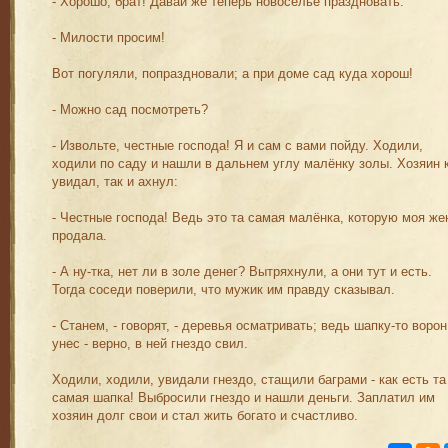
- Хорошо, брат! Давай же теперь новоселье праздновать.
- Милости просим!
Вот погуляли, попраздновали; а при доме сад куда хорош!
- Можно сад посмотреть?
- Извольте, честные господа! Я и сам с вами пойду. Ходили,
ходили по саду и нашли в дальнем углу малёнку золы. Хозяин 
увидал, так и ахнул:
- Честные господа! Ведь это та самая малёнка, которую моя же
продала.
- А ну-тка, нет ли в золе денег? Вытряхнули, а они тут и есть.
Тогда соседи поверили, что мужик им правду сказывал.
- Станем, - говорят, - деревья осматривать; ведь шапку-то ворон
унес - верно, в ней гнездо свил.
Ходили, ходили, увидали гнездо, стащили баграми - как есть та
самая шапка! Выбросили гнездо и нашли деньги. Заплатил им
хозяин долг свои и стал жить богато и счастливо.