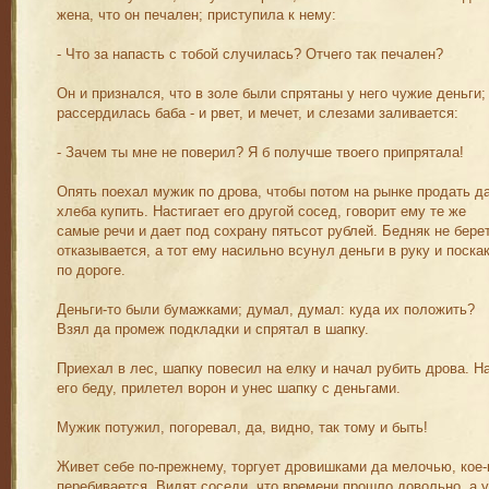
жена, что он печален; приступила к нему:
- Что за напасть с тобой случилась? Отчего так печален?
Он и признался, что в золе были спрятаны у него чужие деньги;
рассердилась баба - и рвет, и мечет, и слезами заливается:
- Зачем ты мне не поверил? Я б получше твоего припрятала!
Опять поехал мужик по дрова, чтобы потом на рынке продать д
хлеба купить. Настигает его другой сосед, говорит ему те же
самые речи и дает под сохрану пятьсот рублей. Бедняк не берет
отказывается, а тот ему насильно всунул деньги в руку и поска
по дороге.
Деньги-то были бумажками; думал, думал: куда их положить?
Взял да промеж подкладки и спрятал в шапку.
Приехал в лес, шапку повесил на елку и начал рубить дрова. Н
его беду, прилетел ворон и унес шапку с деньгами.
Мужик потужил, погоревал, да, видно, так тому и быть!
Живет себе по-прежнему, торгует дровишками да мелочью, кое-
перебивается. Видят соседи, что времени прошло довольно, а у