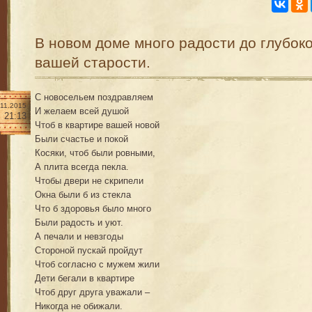
В новом доме много радости до глубок
вашей старости.
С новосельем поздравляем
.11.2015
И желаем всей душой
21:13
Чтоб в квартире вашей новой
Были счастье и покой
Косяки, чтоб были ровными,
А плита всегда пекла.
Чтобы двери не скрипели
Окна были б из стекла
Что б здоровья было много
Были радость и уют.
А печали и невзгоды
Стороной пускай пройдут
Чтоб согласно с мужем жили
Дети бегали в квартире
Чтоб друг друга уважали –
Никогда не обижали.