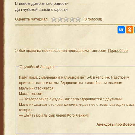
В новом доме много радости
До глубокой вашей старости.
Оценить материал:
(0 голосов)
© Все права на произведения принадлежат авторам.
Подробнее
Случайный Анекдот
Идет мама с маленьким мальчиком лет 5-6 в кепочке. Навстречу
приятель папы и мамы. Здоровается с мамой и с мальчиком.
Мальчик стесняется.
Мама говорит:
— Поздоровайся с дядей, как папа здоровается с друзьями!
Мальчик хватает с головы кепочку, кидает ее о земь, разводит руки
говорит:
— Еб@ть мой лысый череп!Кого я вижу!!
Анекдоты про Вовоч