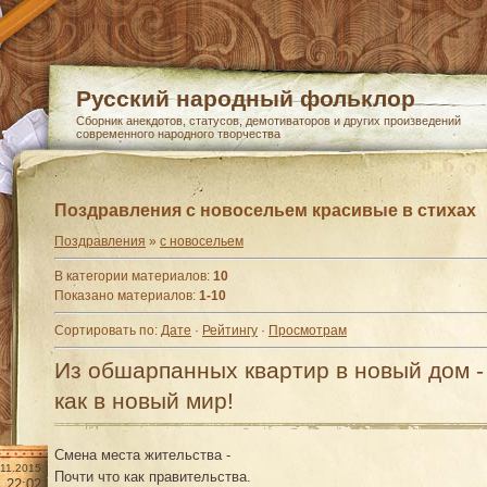
Русский народный фольклор
Сборник анекдотов, статусов, демотиваторов и других произведений
современного народного творчества
Поздравления с новосельем красивые в стихах
Поздравления
»
с новосельем
В категории материалов
:
10
Показано материалов
:
1-10
Сортировать по
:
Дате
·
Рейтингу
·
Просмотрам
Из обшарпанных квартир в новый дом -
как в новый мир!
Смена места жительства -
.11.2015
Почти что как правительства.
22:02