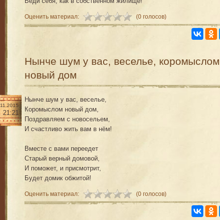
Веди себя, как в собственном жилище!
Оценить материал:
(0 голосов)
Нынче шум у вас, веселье, коромыслом
новый дом
Нынче шум у вас, веселье,
.11.2015
Коромыслом новый дом,
21:21
Поздравляем с новосельем,
И счастливо жить вам в нём!
Вместе с вами переедет
Старый верный домовой,
И поможет, и присмотрит,
Будет домик обжитой!
Оценить материал:
(0 голосов)