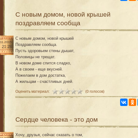
С новым домом, новой крышей
поздравляем сообща
С новым домом, новой крышей
.11.2015
Поздравляем сообща.
21:28
Пусть здоровьем стены дышат,
Половицы не трещат.
В новом доме спится сладко,
А в своем - еще вкусней.
Пожелаем в дом достатка,
А жильцам - счастливых дней.
Оценить материал:
(0 голосов)
Сердце человека - это дом
Хочу, друзья, сейчас сказать о том,