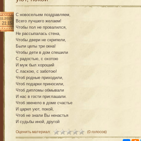
С новосельем поздравляем,
.11.2015
Всего лучшего желаем!
21:15
Чтобы пол не провалился,
Не рассыпалась стена,
Чтобы двери не скрипели,
Были целы три окна!
Чтобы дети в дом спешили
С радостью, с охотою
И муж был хороший
С ласкою, с заботою!
Чтоб родные приходили,
Чтоб подарки приносили,
Чтоб дипломы обмывали
И нас в гости приглашали.
Чтоб звенело в доме счастье
И царил уют, покой,
Чтоб не знали Вы ненастья
И судьбы иной, другой
Оценить материал:
(0 голосов)