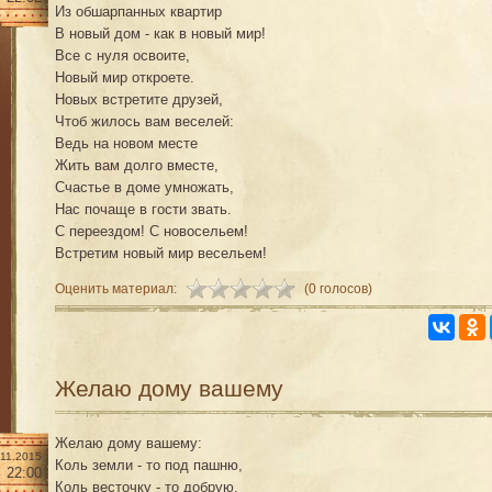
Из обшарпанных квартир
В новый дом - как в новый мир!
Все с нуля освоите,
Новый мир откроете.
Новых встретите друзей,
Чтоб жилось вам веселей:
Ведь на новом месте
Жить вам долго вместе,
Счастье в доме умножать,
Нас почаще в гости звать.
С переездом! С новосельем!
Встретим новый мир весельем!
Оценить материал:
(0 голосов)
Желаю дому вашему
Желаю дому вашему:
.11.2015
Коль земли - то под пашню,
22:00
Коль весточку - то добрую,