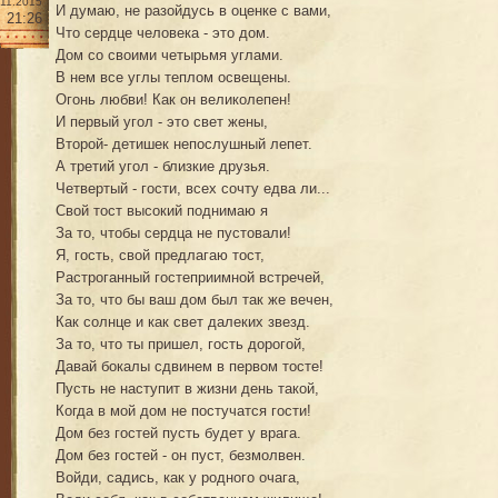
.11.2015
И думаю, не разойдусь в оценке с вами,
21:26
Что сердце человека - это дом.
Дом со своими четырьмя углами.
В нем все углы теплом освещены.
Огонь любви! Как он великолепен!
И первый угол - это свет жены,
Второй- детишек непослушный лепет.
А третий угол - близкие друзья.
Четвертый - гости, всех сочту едва ли...
Свой тост высокий поднимаю я
За то, чтобы сердца не пустовали!
Я, гость, свой предлагаю тост,
Растроганный гостеприимной встречей,
За то, что бы ваш дом был так же вечен,
Как солнце и как свет далеких звезд.
За то, что ты пришел, гость дорогой,
Давай бокалы сдвинем в первом тосте!
Пусть не наступит в жизни день такой,
Когда в мой дом не постучатся гости!
Дом без гостей пусть будет у врага.
Дом без гостей - он пуст, безмолвен.
Войди, садись, как у родного очага,