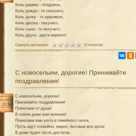
Коль дерево - плодовое,
Коль дождя - то сильного,
Коль дочку - то красивую,
Коль цветка - пахучего,
Коль сына - то могучего,
Коль друга - друга верного!
Оценить материал:
(0 голосов)
С новосельем, дорогие! Принимайте
поздравления!
С новосельем, дорогие!
.11.2015
Принимайте поздравления!
21:34
Пожелаем от души!
В новом доме вам везения!
Пожелаем вам уюта и семейного тепла,
Пусть идут спокойно, мирно, бытовые все дела!
В доме будет пусть достаток,