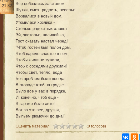
.11.2015
Все собрались за столом.
21:32
Шутки, смех, радость, веселье
Ворвалися в новый дом.
Утомилася хозяйка -
Столько радостных хлопот.
Эй, застолье, наливай-ка,
Тост сказать настал черед!
"Чтоб гостей был полон дом,
Чтоб царило счастье в нем,
Чтобы жили-не тужили,
Чтоб с соседями дружили!
Чтобы свет, тепло, вода
Без проблем были всегда!
В огороде чтоб на грядке
Было все у вас в порядке,
И, конечно, чтоб еще -
В гараже было авто!
Вот за это все, друзья,
Выпьем рюмочки до дна!"
Оценить материал:
(0 голосов)