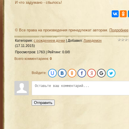
И что задумано - сбылось!
© Все права на произведения принадлежат авторам.
Подробнее
Категория
:
с рождением дочки
|
Добавил
:
Лакедемон
(17.11.2015)
Просмотров
:
1763
|
Рейтинг
:
0.0
/
0
Всего комментариев
:
0
Войдите:
Отправить