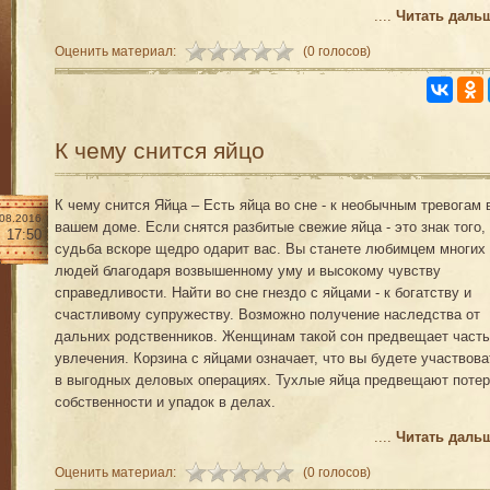
....
Читать даль
Оценить материал:
(0 голосов)
К чему снится яйцо
К чему снится Яйца – Есть яйца во сне - к необычным тревогам 
.08.2016
вашем доме. Если снятся разбитые свежие яйца - это знак того,
17:50
судьба вскоре щедро одарит вас. Вы станете любимцем многих
людей благодаря возвышенному уму и высокому чувству
справедливости. Найти во сне гнездо с яйцами - к богатству и
счастливому супружеству. Возможно получение наследства от
дальних родственников. Женщинам такой сон предвещает част
увлечения. Корзина с яйцами означает, что вы будете участвова
в выгодных деловых операциях. Тухлые яйца предвещают поте
собственности и упадок в делах.
....
Читать даль
Оценить материал:
(0 голосов)