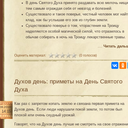
В день Святого Духа принято раздавать всю мелочь нищ
тем самым ограждая себя от невзгод и болезней.
Существовало и такое поверье, честный человек мог най
клад, как бы услышав его зов из глубин земли.
Существовало поверье о том, чторастения на Троицу
наделяются особой магической силой, что отразилось в
обычае собирать в ночь на Троицу лекарственные травы.
....
Читать даль
Оценить материал:
(0 голосов)
Духов день: приметы на День Святого
Духа
Как раз с запретом копать землю и связана первая примета на
.08.2016
Духов день. Если люди нарушали покой земли, то потом был
14:15
плохой или очень скудный урожай.
Говорят, что на Духов день лучше не смотреть на свое отражени