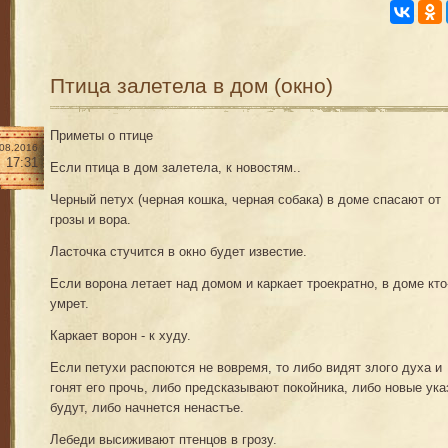
Птица залетела в дом (окно)
Приметы о птице
.08.2016
17:31
Если птица в дом залетела, к новостям..
Черный петух (черная кошка, черная собака) в доме спасают от
грозы и вора.
Ласточка стучится в окно будет известие.
Если ворона летает над домом и каркает троекратно, в доме кто
умрет.
Каркает ворон - к худу.
Если петухи распоются не вовремя, то либо видят злого духа и
гонят его прочь, либо предсказывают покойника, либо новые ука
будут, либо начнется ненастъе.
Лебеди высиживают птенцов в грозу.