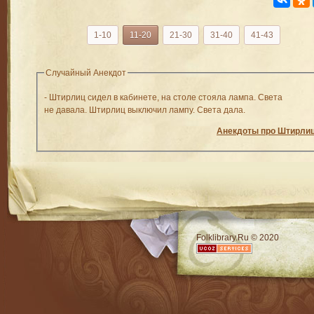
1-10
11-20
21-30
31-40
41-43
Случайный Анекдот
- Штирлиц сидел в кабинете, на столе стояла лампа. Света
не давала. Штирлиц выключил лампу. Света дала.
Анекдоты про Штирли
RSS
Folklibrary.Ru © 2020