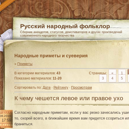
Русский народный фольклор
Сборник анекдотов, статусов, демотиваторов и других произведений
современного народного творчества
Народные приметы и суеверия
»
Приметы
В категории материалов
:
43
Страницы
:
«
1
Показано материалов
:
11-20
3
4
5
Сортировать по
:
Дате
·
Рейтингу
·
Просмотрам
К чему чешется левое или правое ухо
Согласно народным приметам, если у вас резко зачесались уш
.08.2016
то, скорей всего, в ближайшее время вам придется ссориться и
17:59
браниться.