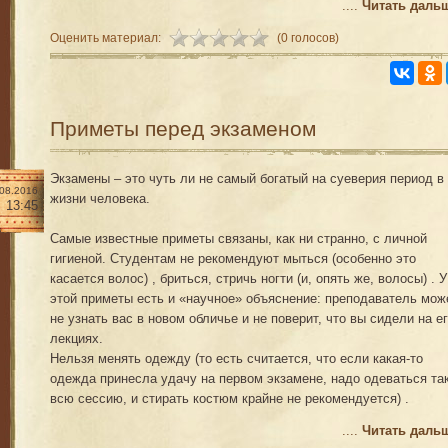
....
Читать даль
Оценить материал:
(0 голосов)
Приметы перед экзаменом
Экзамены – это чуть ли не самый богатый на суеверия период в
.08.2016
жизни человека.
13:45
Самые известные приметы связаны, как ни странно, с личной
гигиеной. Студентам не рекомендуют мыться (особенно это
касается волос) , бриться, стричь ногти (и, опять же, волосы) . У
этой приметы есть и «научное» объяснение: преподаватель мож
не узнать вас в новом обличье и не поверит, что вы сидели на е
лекциях.
Нельзя менять одежду (то есть считается, что если какая-то
одежда принесла удачу на первом экзамене, надо одеваться та
всю сессию, и стирать костюм крайне не рекомендуется) .
....
Читать даль