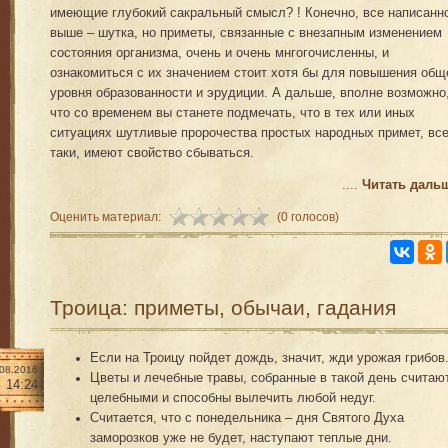
имеющие глубокий сакральный смысл? ! Конечно, все написанн
выше – шутка, но приметы, связанные с внезапным изменением
состояния организма, очень и очень мнгогочисленны, и
ознакомиться с их значением стоит хотя бы для повышения общ
уровня образованности и эрудиции. А дальше, вполне возможно
что со временем вы станете подмечать, что в тех или иных
ситуациях шутливые пророчества простых народных примет, все
таки, имеют свойство сбываться.
....
Читать даль
Оценить материал:
(0 голосов)
Троица: приметы, обычаи, гадания
Если на Троицу пойдет дождь, значит, жди урожая грибов
.08.2016
Цветы и лечебные травы, собранные в такой день считаю
14:24
целебными и способны вылечить любой недуг.
Считается, что с понедельника – дня Святого Духа
заморозков уже не будет, наступают теплые дни.