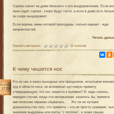
Сорока скачет на доме больного- к его выздоровлению. Если во
окна сидит сорока - скоро будуг гости, а если в доме есть больн
он скоро выздоровеет.
Если ворона, мимо которой проходишь, сильно каркает - жди
неприятностей.
....
Читать даль
Оценить материал:
(0 голосов)
К чему чешется нос
Кто из нас в канун выходных или праздников, испытывая внеза
.08.2016
зуд в области носа, не вспоминал шутливую примету,
17:24
утверждающую, что нос чешется к выпивке? И, надо сказать,
нередки случаи, когда эта несерьезная, казалось бы, примета
мистическим образом сбывалась… . Это ли не лучшее
доказательство того, что приметы – это не просто суеверия, чьи
значение выдуманы или взяты "с потолка", а знаки свыше,