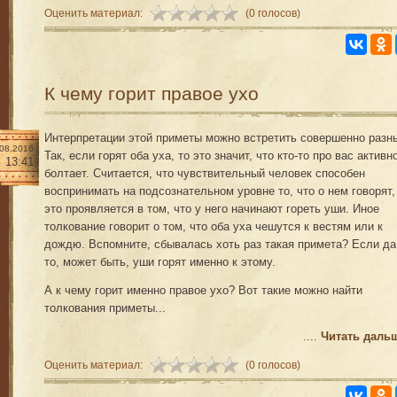
Оценить материал:
(0 голосов)
К чему горит правое ухо
Интерпретации этой приметы можно встретить совершенно разн
.08.2016
Так, если горят оба уха, то это значит, что кто-то про вас активн
13:41
болтает. Считается, что чувствительный человек способен
воспринимать на подсознательном уровне то, что о нем говорят,
это проявляется в том, что у него начинают гореть уши. Иное
толкование говорит о том, что оба уха чешутся к вестям или к
дождю. Вспомните, сбывалась хоть раз такая примета? Если да
то, может быть, уши горят именно к этому.
А к чему горит именно правое ухо? Вот такие можно найти
толкования приметы...
....
Читать даль
Оценить материал:
(0 голосов)