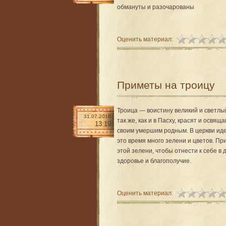
обмануты и разочарованы
Оценить материал:
Приметы на троицу
Троица — воистину великий и светлый
31.07.2016
так же, как и в Пасху, красят и освя­щ
13:19
своим умершим родным. В церкви иде
это время много зелени и цветов. Пр
этой зелени, чтобы отнести к себе в 
здоровье и благо­получие.
Оценить материал: