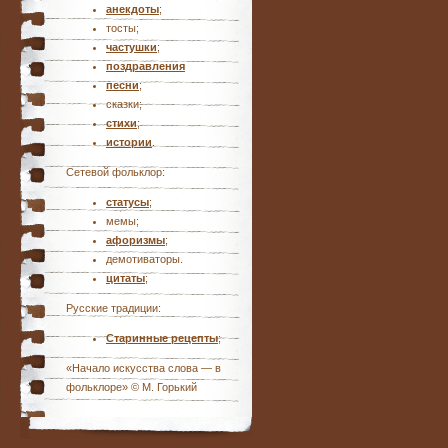
анекдоты
;
тосты;
частушки
;
поздравления
песни
;
сказки;
стихи
;
истории
.
Сетевой фольклор:
статусы
;
мемы;
афоризмы
;
демотиваторы.
цитаты
;
Русские традиции:
Старинные рецепты
;
«Начало искусства слова — в
фольклоре» © М. Горький