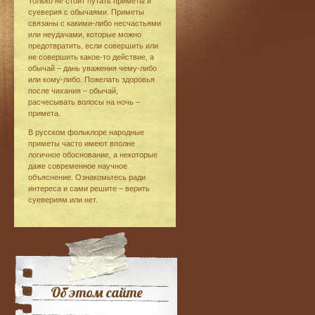
Только не стоит путать приметы и
суеверия с обычаями. Приметы
связаны с какими-либо несчастьями
или неудачами, которые можно
предотвратить, если совершить или
не совершить какое-то действие, а
обычай – дань уважения чему-либо
или кому-либо. Пожелать здоровья
после чихания – обычай,
расчесывать волосы на ночь –
примета.
В русском фольклоре народные
приметы часто имеют вполне
логичное обоснование, а некоторые
даже современное научное
объяснение. Ознакомьтесь ради
интереса и сами решите – верить
суевериям или нет.
Об этом сайте