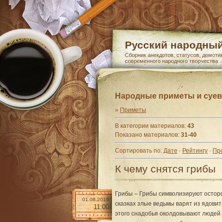
Русский народны
Сборник анекдотов, статусов, демоти
современного народного творчества
Народные приметы и суе
»
Приметы
В категории материалов
:
43
Показано материалов
:
31-40
Сортировать по
:
Дате
·
Рейтингу
·
Пр
К чему снятся грибы
Грибы – Грибы символизируют осторо
01.08.2016
сказках злые ведьмы варят из ядови
11:00
этого снадобья околдовывают людей 