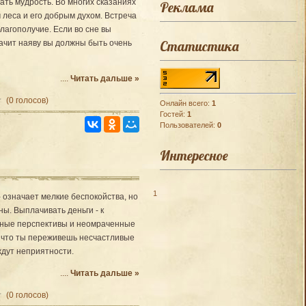
ать мудрость. Во многих сказаниях
Реклама
 леса и его добрым духом. Встреча
благополучие. Если во сне вы
Статистика
начит наяву вы должны быть очень
....
Читать дальше »
(0 голосов)
Онлайн всего:
1
Гостей:
1
Пользователей:
0
Интересное
1
- означает мелкие беспокойства, но
ы. Выплачивать деньги - к
омные перспективы и неомраченные
, что ты переживешь несчастливые
ждут неприятности.
....
Читать дальше »
(0 голосов)