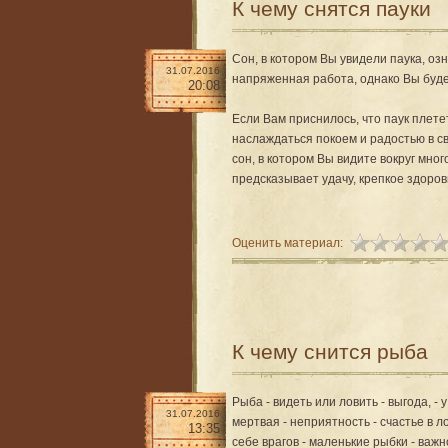
К чему снятся пауки
Сон, в котором Вы увидели паука, оз
31.07.2016
напряженная работа, однако Вы буд
20:08
Если Вам приснилось, что паук плете
наслаждаться покоем и радостью в с
сон, в котором Вы видите вокруг мног
предсказывает удачу, крепкое здоров
Оценить материал:
К чему снится рыба
Рыба - видеть или ловить - выгода, - 
31.07.2016
мертвая - неприятность - счастье в л
13:35
себе врагов - маленькие рыбки - важн