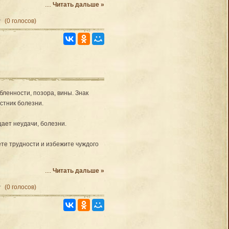
....
Читать дальше »
(0 голосов)
ленности, позора, вины. Знак
стник болезни.
щает неудачи, болезни.
те трудности и избежите чуждого
....
Читать дальше »
(0 голосов)