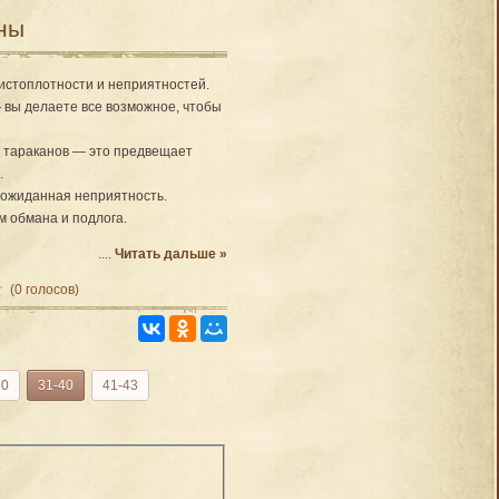
аны
истоплотности и неприятностей.
 вы делаете все возможное, чтобы
 тараканов — это предвещает
.
неожиданная неприятность.
 обмана и подлога.
....
Читать дальше »
(0 голосов)
30
31-40
41-43