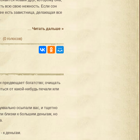
оявится новый друг, которому она,
ать всю свою нежность. Если сон
 нее есть завистница, делающая все
.
....
Читать дальше »
(0 голосов)
 и предвещает богатство; очищать
иться от какой-нибудь печали или
уквально осыпали вас, и тщетно
ли близки к большим деньгам, но
а.
- к деньгам.