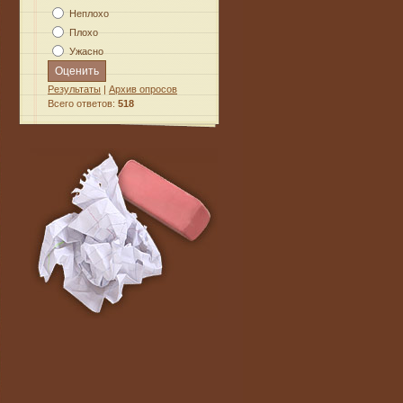
Неплохо
Плохо
Ужасно
Результаты
|
Архив опросов
Всего ответов:
518