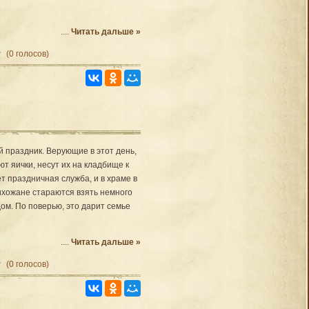
....
Читать дальше »
(0 голосов)
 праздник. Ве­рующие в этот день,
ают яички, несут их на кладбище к
т праздничная служба, и в храме в
ихожане стара­ются взять немного
дом. По поверью, это дарит семье
....
Читать дальше »
(0 голосов)