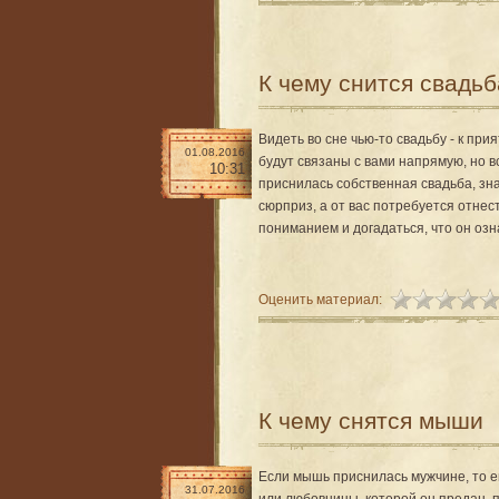
К чему снится свадьб
Видеть во сне чью-то свадьбу - к при
01.08.2016
будут связаны с вами напрямую, но вс
10:31
приснилась собственная свадьба, зна
сюрприз, а от вас потребуется отнес
пониманием и догадаться, что он озн
Оценить материал:
К чему снятся мыши
Если мышь приснилась мужчине, то ем
31.07.2016