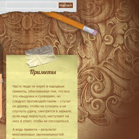
Приметы
Часто люди не верят в народные
приметы, обосновывая тем, что все
это «выдумки и суеверия», но
следуют противодействиям – стучат
по дереву, чтобы не сглазить и не
спугнуть удачу, смотрятся в зеркало,
если надо вернуться, наступают на
ногу в ответ, чтобы не поссориться.
А ведь примета – результат
многовековых закономерностей.