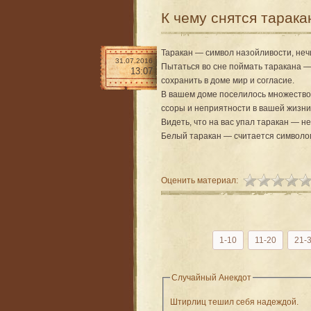
К чему снятся тарак
Таракан — символ назойливости, неч
31.07.2016
Пытаться во сне поймать таракана —
13:07
сохранить в доме мир и согласие.
В вашем доме поселилось множество
ссоры и неприятности в вашей жизни
Видеть, что на вас упал таракан — 
Белый таракан — считается символом
Оценить материал:
1-10
11-20
21-
Случайный Анекдот
Штирлиц тешил себя надеждой.