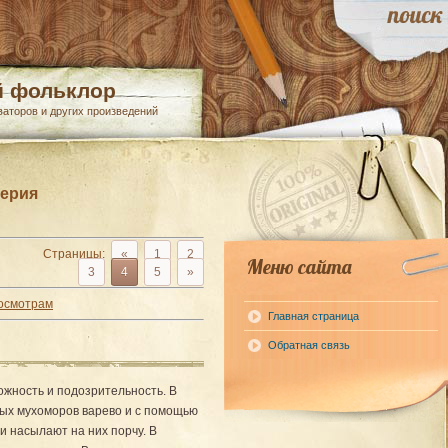
й фольклор
ваторов и других произведений
верия
Страницы
:
«
1
2
Меню сайта
3
4
5
»
осмотрам
Главная страница
Обратная связь
жность и подозрительность. В
тых мухоморов варево и с помощью
и насылают на них порчу. В