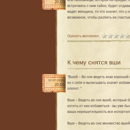
или любовницы, которой он предан, п
20:17
встречаясь с ним тайно, будет отдав
видит женщина, то это значит, что у
возможное, чтобы разбить ее счастье
Оценить материал:
К чему снятся вши
"Вшей – Во сне видеть знак хороший
31.07.2016
их с себя и вычесывать значит избав
20:14
хлопот. "
Вши – Видеть во сне вшей, которые б
хотеть от них избавиться - вы уже бы
ваша нерешительность все испортил
Вши – Видеть во сне множество вшей 