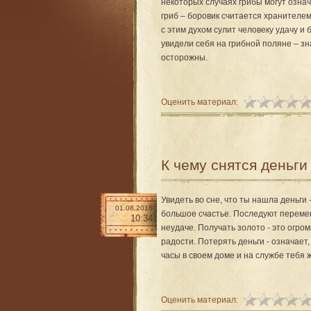
некоторых случаях грибы могут означ
гриб – боровик считается хранителем
с этим духом сулит человеку удачу и 
увидели себя на грибной поляне – з
осторожны.
Оценить материал:
К чему снятся деньги
Увидеть во сне, что ты нашла деньги 
01.08.2016
большое счастье. Последуют перемен
10:34
неудаче. Получать золото - это огр
радости. Потерять деньги - означает
часы в своем доме и на службе тебя 
Оценить материал: