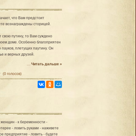
начает, что Вам предстоит
ете вознаграждены сторицей.
т свою путину, то Вам суждено
воем доме. Особенно благоприятен
о пауков, плетущих паутину. Он
ье и верных друзей.
....
Читать дальше »
(0 голосов)
у женщин - к беременности -
отерее - ловить руками - наживете
ое предприятие - ловить - будете