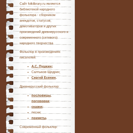
Сайт folklibrary.ru является
библиотекой народного
фольклора - сборником
анекдотов, статусов,
демотиваторов и других
произведений древнерусского и
современного (сетевого)
народного творчества
Фольклор в произведениях
писателей:
А.С. Пушкин
;
Салтыков-Щедрин;
Сергей Есенин
.
Древнерусский фольклор:
пословицы,
поговорки
;
сказки
;
песни;
приметы
.
Современный фольклор: