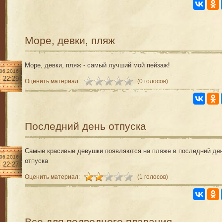
Море, девки, пляж
Море, девки, пляж - самый лучший мой пейзаж!
.06.2016
22:29
Оценить материал:
(0 голосов)
Последний день отпуска
Самые красивые девушки появляются на пляже в последний де
.06.2016
отпуска
22:27
Оценить материал:
(1 голосов)
Все для подводного плавания