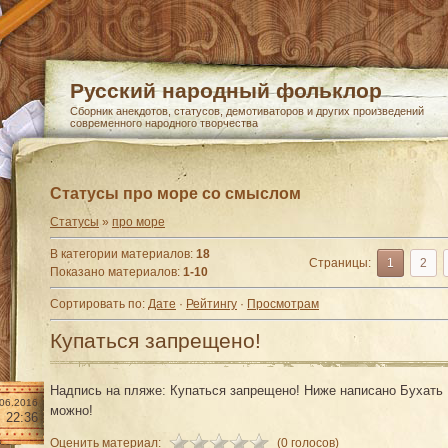
Русский народный фольклор
Сборник анекдотов, статусов, демотиваторов и других произведений
современного народного творчества
Статусы про море со смыслом
Статусы
»
про море
В категории материалов
:
18
Страницы
:
1
2
Показано материалов
:
1-10
Сортировать по
:
Дате
·
Рейтингу
·
Просмотрам
Купаться запрещено!
Надпись на пляже: Купаться запрещено! Ниже написано Бухать
.06.2016
можно!
22:36
Оценить материал:
(0 голосов)