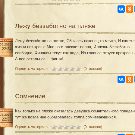
Лежу беззаботно на пляже
Лежу беззаботно на пляже, Сбылась наконец-то мечта, И кажетс
.06.2016
жизни нет краше Мне ноги ласкает волна, И жизнь беззаботно
22:34
свободна, Финансы текут как вода, Но главное отпуск прекрасны
А все остальное… фигня!
Оценить материал:
(0 голосов)
Сомнение
Как только на пляже оказалась девушка сомнительного поведен
.06.2016
тут же возле нее образовалась толпа сомневающихся.
22:33
Оценить материал:
(0 голосов)