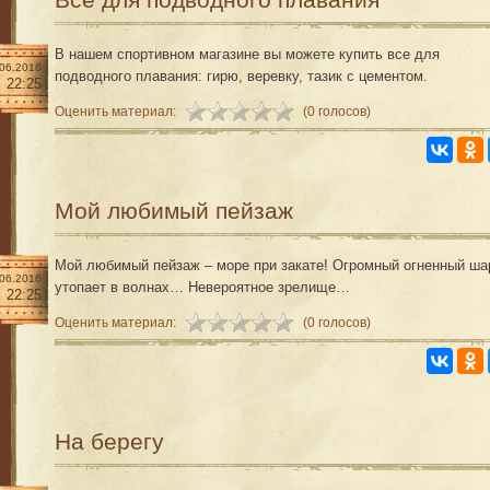
В нашем спортивном магазине вы можете купить все для
.06.2016
подводного плавания: гирю, веревку, тазик с цементом.
22:25
Оценить материал:
(0 голосов)
Мой любимый пейзаж
Мой любимый пейзаж – море при закате! Огромный огненный ша
.06.2016
утопает в волнах… Невероятное зрелище…
22:25
Оценить материал:
(0 голосов)
На берегу