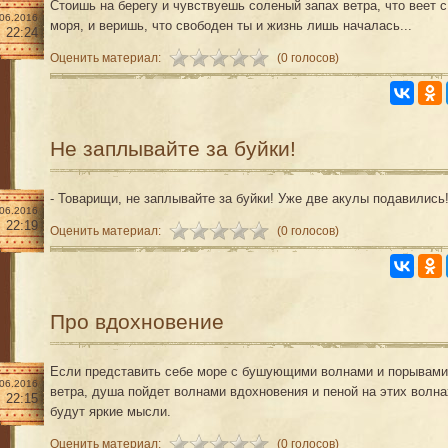
Стоишь на берегу и чувствуешь соленый запах ветра, что веет с
.06.2016
моря, и веришь, что свободен ты и жизнь лишь началась...
22:24
Оценить материал:
(0 голосов)
Не заплывайте за буйки!
- Товарищи, не заплывайте за буйки! Уже две акулы подавились
.06.2016
22:19
Оценить материал:
(0 голосов)
Про вдохновение
Если представить себе море с бушующими волнами и порывами
.06.2016
ветра, душа пойдет волнами вдохновения и пеной на этих волна
22:15
будут яркие мысли.
Оценить материал:
(0 голосов)