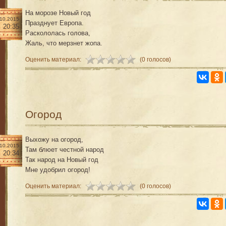
На морозе Новый год
.10.2015
Празднует Европа.
20:35
Раскололась голова,
Жаль, что мерзнет жопа.
Оценить материал:
(0 голосов)
Огород
Выхожу на огород,
.10.2015
Там блюет честной народ
20:34
Так народ на Новый год
Мне удобрил огород!
Оценить материал:
(0 голосов)