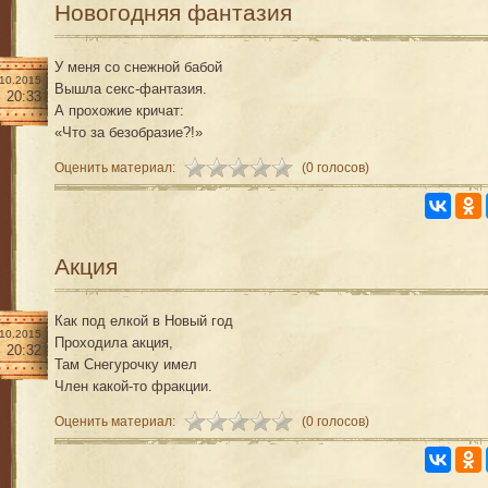
Новогодняя фантазия
У меня со снежной бабой
.10.2015
Вышла секс-фантазия.
20:33
А прохожие кричат:
«Что за безобразие?!»
Оценить материал:
(0 голосов)
Акция
Как под елкой в Новый год
.10.2015
Проходила акция,
20:32
Там Снегурочку имел
Член какой-то фракции.
Оценить материал:
(0 голосов)