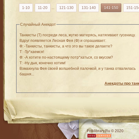
1-10
11-20
...
121-130
131-140
141-150
151-15
Случайный Анекдот
Танкисты (Т) посреди леса, жутко матерясь, натягивают гусеницу.
Вдруг появляется Лесная Фея (Ф) и спрашивает:
Ф: -Танкисты, танкисты, а что это вы такое делаете?
Т: -Тр*хаемся!
Ф: -А хотите по-настоящему потр*хаться, со вкусом?
Т: -Ну дык, конечно хотим!
Взмахнула Фея своей волшебной палочкой, и у танка отвалилась
башня...
Анекдоты про тан
RSS
Folklibrary.Ru © 2020