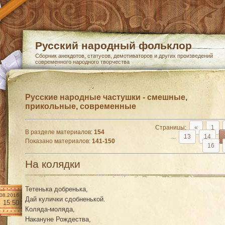
Русский народный фольклор
Сборник анекдотов, статусов, демотиваторов и других произведений
современного народного творчества
Русские народные частушки - смешные,
прикольные, современные
Страницы
:
«
1
В разделе материалов
:
154
...
13
14
Показано материалов
:
141-150
16
На колядки
Тетенька добренька,
.08.2016
Дай кулички сдобненькой.
15:50
Коляда-моляда,
Накануне Рождества,