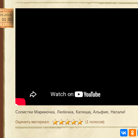
.05.2016
01:35
Солистки Мариночка, Любочка, Катюша, Альфия, Натали!
Оценить материал:
(1 голосов)