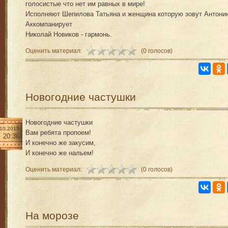
голосистые что нет им равных в мире!
Исполняют Шепилова Татьяна и женщина которую зовут Антони
Аккомпанирует
Николай Новиков - гармонь.
Оценить материал:
(0 голосов)
Новогодние частушки
Новогодние частушки
.10.2015
Вам ребята пропоем!
20:36
И конечно же закусим,
И конечно же нальем!
Оценить материал:
(0 голосов)
На морозе