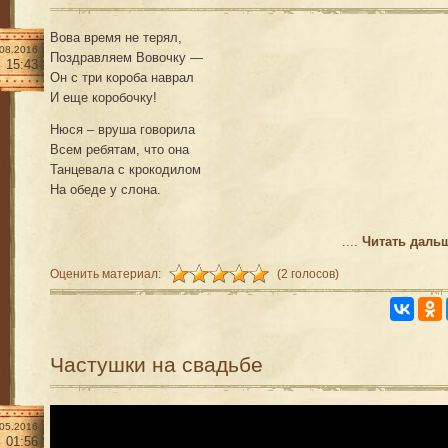
Вова время не терял,
.08.2016
Поздравляем Вовочку —
15:43
Он с три короба наврал
И еще коробочку!
Нюся – вруша говорила
Всем ребятам, что она
Танцевала с крокодилом
На обеде у слона.
....
Читать даль
Оценить материал:
(2 голосов)
Частушки на свадьбе
.05.2016
01:56