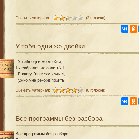
Оценить материал:
(2 голосов)
У тебя одни же двойки
- У тебя одни же двойки,
.11.2016
Ты собрался их солить? !
19:52
- В книгу Гиннесса хочу я,
Нужно мне рекорд побить!
Оценить материал:
(6 голосов)
Все программы без разбора
Все программы без разбора
.11.2016