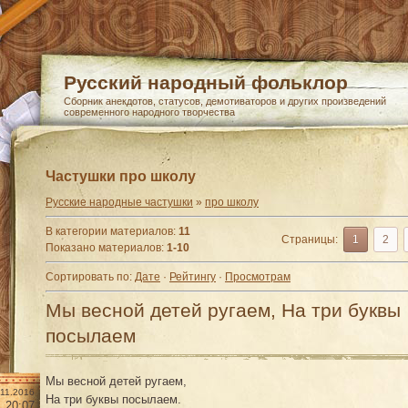
Русский народный фольклор
Сборник анекдотов, статусов, демотиваторов и других произведений
современного народного творчества
Частушки про школу
Русские народные частушки
»
про школу
В категории материалов
:
11
Страницы
:
1
2
Показано материалов
:
1-10
Сортировать по
:
Дате
·
Рейтингу
·
Просмотрам
Мы весной детей ругаем, На три буквы
посылаем
Мы весной детей ругаем,
.11.2016
На три буквы посылаем.
20:07