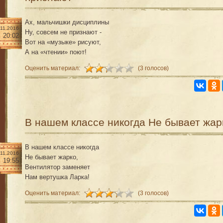
Ах, мальчишки дисциплины
.11.2016
Ну, совсем не признают -
20:02
Вот на «музыке» рисуют,
А на «чтении» поют!
Оценить материал:
(3 голосов)
В нашем классе никогда Не бывает жар
В нашем классе никогда
.11.2016
Не бывает жарко,
19:55
Вентилятор заменяет
Нам вертушка Ларка!
Оценить материал:
(3 голосов)