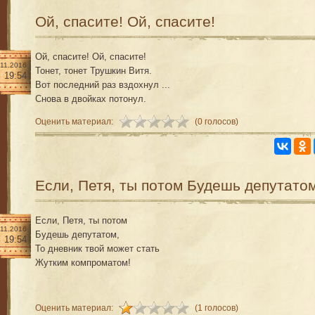
Ой, спасите! Ой, спасите!
Ой, спасите! Ой, спасите!
.11.2016
Тонет, тонет Трушкин Витя.
19:54
Вот последний раз вздохнул ...
Снова в двойках потонул.
Оценить материал:
(0 голосов)
Если, Петя, ты потом Будешь депутато
Если, Петя, ты потом
.11.2016
Будешь депутатом,
19:54
То дневник твой может стать
Жутким компроматом!
Оценить материал:
(1 голосов)