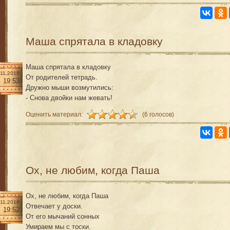
Маша спрятала в кладовку
Маша спрятала в кладовку
.11.2016
От родителей тетрадь.
19:53
Дружно мыши возмутились:
- Снова двойки нам жевать!
Оценить материал:
(6 голосов)
Ох, не любим, когда Паша
Ох, не любим, когда Паша
.11.2016
Отвечает у доски.
19:52
От его мычаний сонных
Умираем мы с тоски.