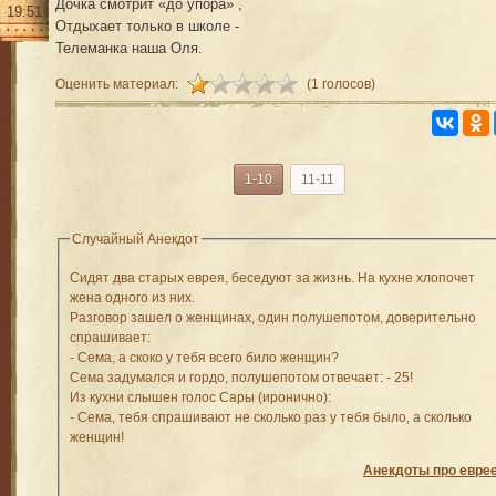
Дочка смотрит «до упора» ,
19:51
Отдыхает только в школе -
Телеманка наша Оля.
Оценить материал:
(1 голосов)
1-10
11-11
Случайный Анекдот
Сидят два старых еврея, беседуют за жизнь. На кухне хлопочет
жена одного из них.
Разговор зашел о женщинах, один полушепотом, доверительно
спрашивает:
- Сема, а скоко у тебя всего било женщин?
Сема задумался и гордо, полушепотом отвечает: - 25!
Из кухни слышен голос Сары (иронично):
- Сема, тебя спрашивают не сколько раз у тебя было, а сколько
женщин!
Анекдоты про евре