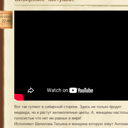
.05.2016
22:46
Вот так гуляют в сибирской стороне. Здесь не только бродят
медведи, но и растут великолепные цветы. А, женщины настоль
голосистые что нет им равных в мире!
Исполняют Шепилова Татьяна и женщина которую зовут Антони