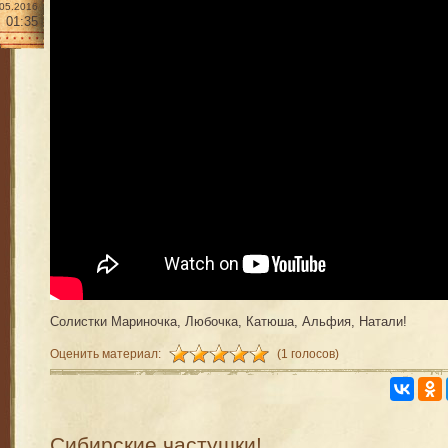
.05.2016
01:35
Солистки Мариночка, Любочка, Катюша, Альфия, Натали!
Оценить материал:
(1 голосов)
Сибирские частушки!